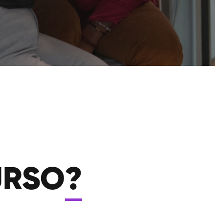
URSO
?