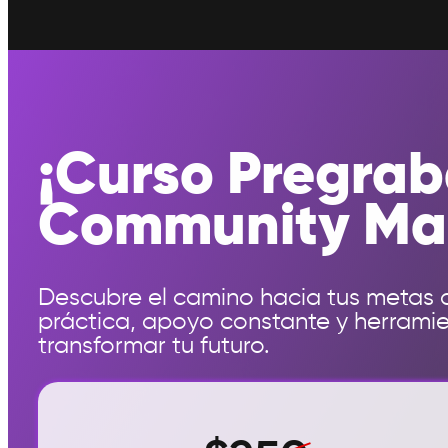
¡Curso Pregra
Community Ma
Descubre el camino hacia tus metas 
práctica, apoyo constante y herrami
transformar tu futuro.