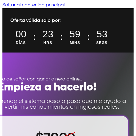
Saltar al contenido principal
Oferta válida solo por:
00
23
59
52
:
:
:
DÍAS
HRS
MINS
SEGS
ja de soñar con ganar dinero online…
¡Empieza a hacerlo!
prende el sistema paso a paso que me ayudó a
nvertir mis conocimientos en ingresos reales.