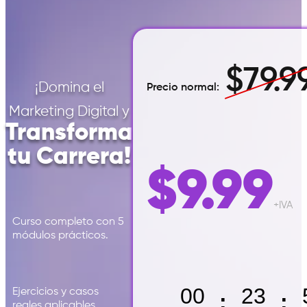
$79.9
¡Domina el
Precio normal:
Marketing Digital y
Transforma
tu Carrera!
$9.99
+IVA
Curso completo con 5
módulos prácticos.
00
23
Ejercicios y casos
:
:
reales aplicables