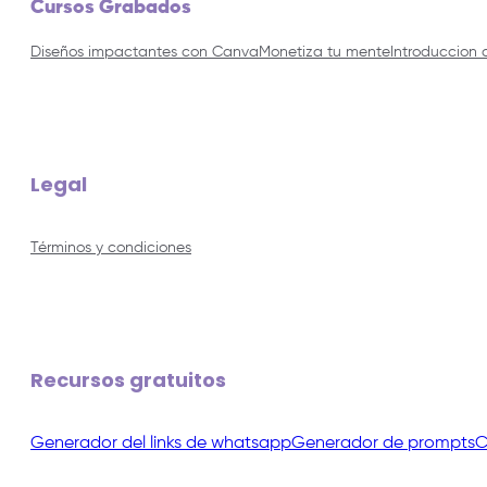
Cursos Grabados
Diseños impactantes con Canva
Monetiza tu mente
Introduccion 
Legal
Términos y condiciones
Recursos gratuitos
Generador del links de whatsapp
Generador de prompts
C