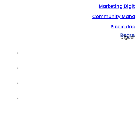
Marketing Digi
Community Mana
Publicidad
Regre
Sígue