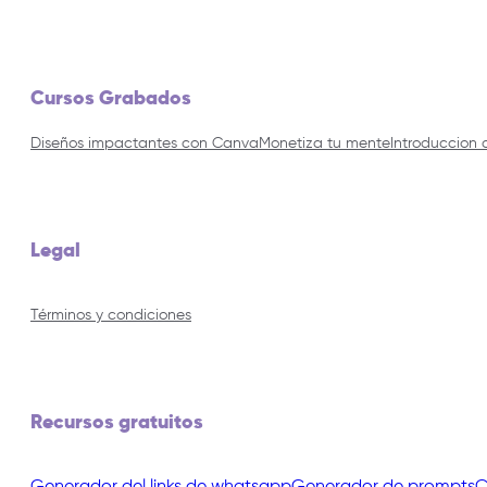
Cursos Grabados
Diseños impactantes con Canva
Monetiza tu mente
Introduccion 
Legal
Términos y condiciones
Recursos gratuitos