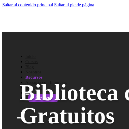
Saltar al contenido principal
Saltar al pie de página
Inicio
Cursos
Blog
Nosotros
Recursos
Biblioteca
Asesoría con Empresas
Beneficios
Contacto
Gratuitos