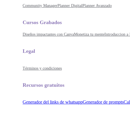
Community Manager
Planner Digital
Planner Avanzado
Cursos Grabados
Diseños impactantes con Canva
Monetiza tu mente
Introduccion a 
Legal
Términos y condiciones
Recursos gratuitos
Generador del links de whatsapp
Generador de prompts
Cal