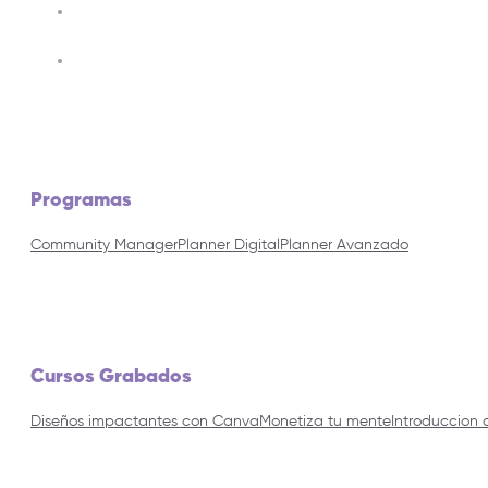
Programas
Community Manager
Planner Digital
Planner Avanzado
Cursos Grabados
Diseños impactantes con Canva
Monetiza tu mente
Introduccion 