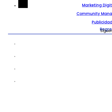
Marketing Digi
Community Mana
Publicidad
Regre
Sígue