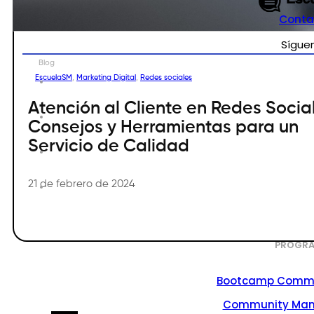
Conta
Sígue
Blog
EscuelaSM
,
Marketing Digital
,
Redes sociales
Atención al Cliente en Redes Socia
Consejos y Herramientas para un
Servicio de Calidad
21 de febrero de 2024
PROGRA
Bootcamp Commu
Community Ma