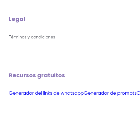
Legal
Términos y condiciones
Recursos gratuitos
Generador del links de whatsapp
Generador de prompts
C