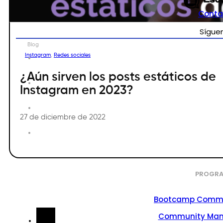
Conta
Sígue
Blog
Instagram
,
Redes sociales
¿Aún sirven los posts estáticos de
Instagram en 2023?
27 de diciembre de 2022
PROGRA
Bootcamp Commu
Community Ma