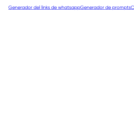
Generador del links de whatsapp
Generador de prompts
C