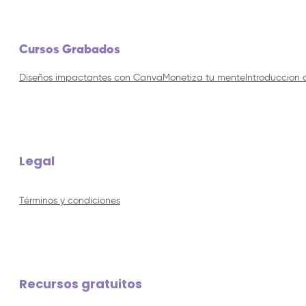
Cursos Grabados
Diseños impactantes con Canva
Monetiza tu mente
Introduccion 
Legal
Términos y condiciones
Recursos gratuitos