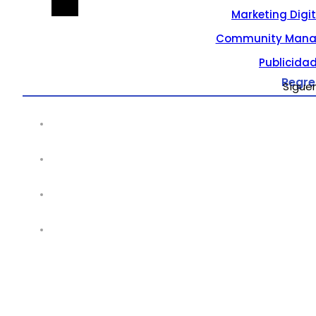
Marketing Digi
Community Mana
Publicidad
Regre
Sígue