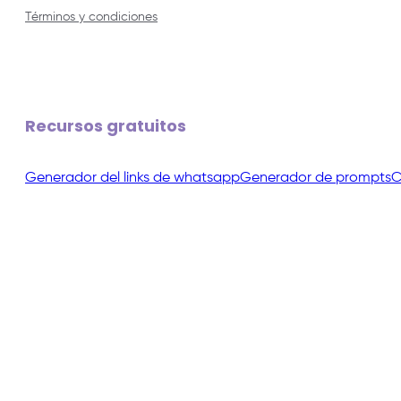
Términos y condiciones
Recursos gratuitos
Generador del links de whatsapp
Generador de prompts
C