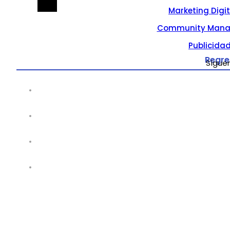
Marketing Digi
Community Mana
Publicidad
Regre
Sígue