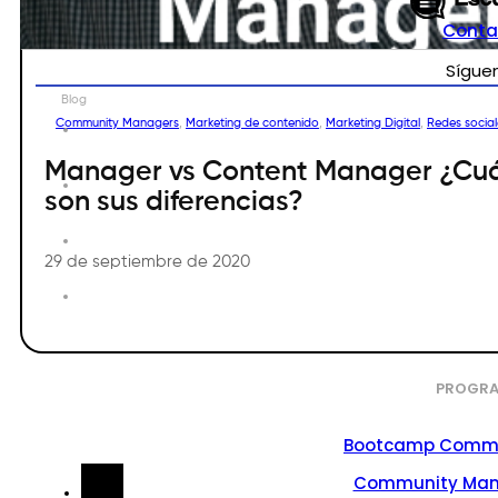
Conta
Sígue
Blog
Community Managers
,
Marketing de contenido
,
Marketing Digital
,
Redes social
Manager vs Content Manager ¿Cu
son sus diferencias?
29 de septiembre de 2020
PROGRA
Bootcamp Commu
Community Ma