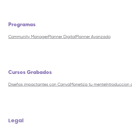
Programas
Community Manager
Planner Digital
Planner Avanzado
Cursos Grabados
Diseños impactantes con Canva
Monetiza tu mente
Introduccion 
Legal