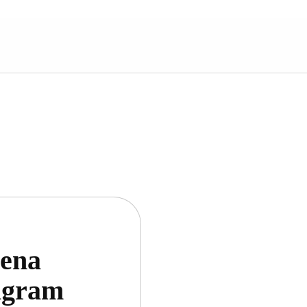
uena
tagram