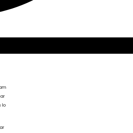
ram
uar
 lo
ar