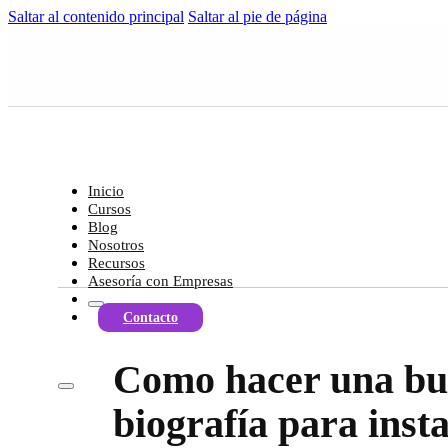
Saltar al contenido principal
Saltar al pie de página
Inicio
Cursos
Blog
Nosotros
Recursos
Asesoría con Empresas
Contacto
Como hacer una b
biografía para ins