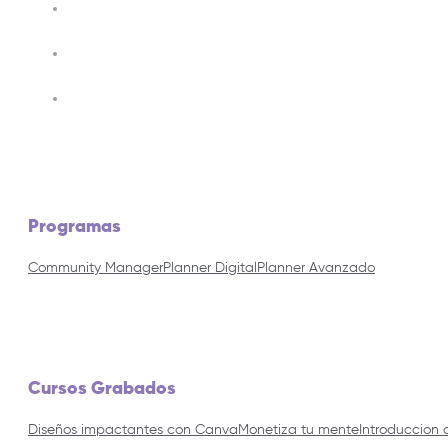
Programas
Community Manager
Planner Digital
Planner Avanzado
Cursos Grabados
Diseños impactantes con Canva
Monetiza tu mente
Introduccion 