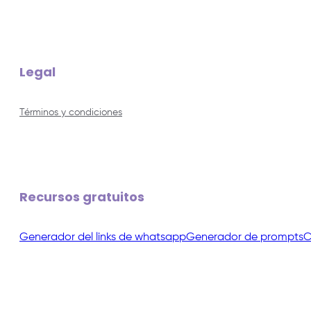
Legal
Términos y condiciones
Recursos gratuitos
Generador del links de whatsapp
Generador de prompts
C