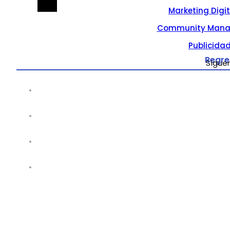
Marketing Digi
Community Mana
Publicidad
Regre
Sígue