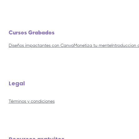
Cursos Grabados
Diseños impactantes con Canva
Monetiza tu mente
Introduccion 
Legal
Términos y condiciones