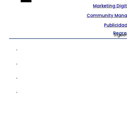
Marketing Digi
Community Mana
Publicidad
Regre
Sígue