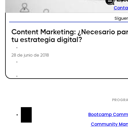
Conta
Sígue
Content Marketing: ¿Necesario pa
tu estrategia digital?
28 de junio de 2018
PROGRA
Bootcamp Commu
Community Ma