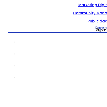
Marketing Digi
Community Mana
Publicidad
Regre
Sígue