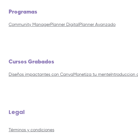
Programas
Community Manager
Planner Digital
Planner Avanzado
Cursos Grabados
Diseños impactantes con Canva
Monetiza tu mente
Introduccion 
Legal
Términos y condiciones