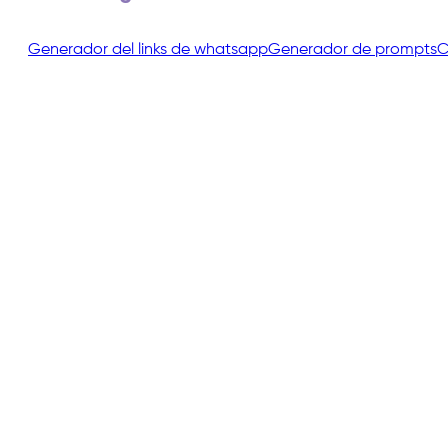
Generador del links de whatsapp
Generador de prompts
C