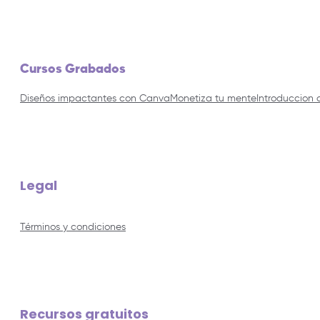
Cursos Grabados
Diseños impactantes con Canva
Monetiza tu mente
Introduccion 
Legal
Términos y condiciones
Recursos gratuitos