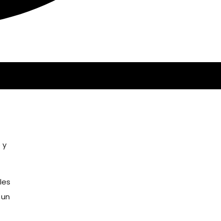
 y
les
 un