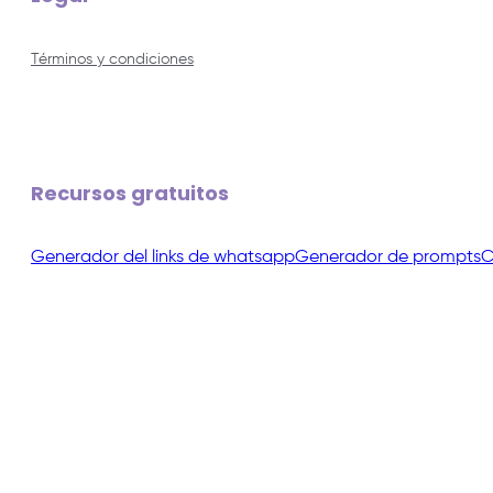
Términos y condiciones
Recursos gratuitos
Generador del links de whatsapp
Generador de prompts
C