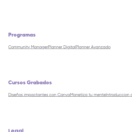
Programas
Community Manager
Planner Digital
Planner Avanzado
Cursos Grabados
Diseños impactantes con Canva
Monetiza tu mente
Introduccion 
Legal