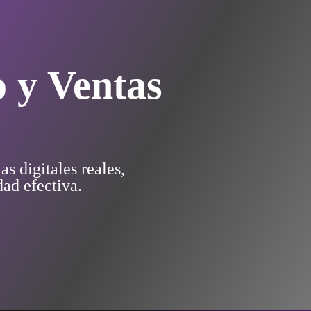
 y Ventas
s digitales reales,
ad efectiva.