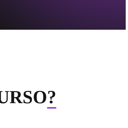
CURSO
?