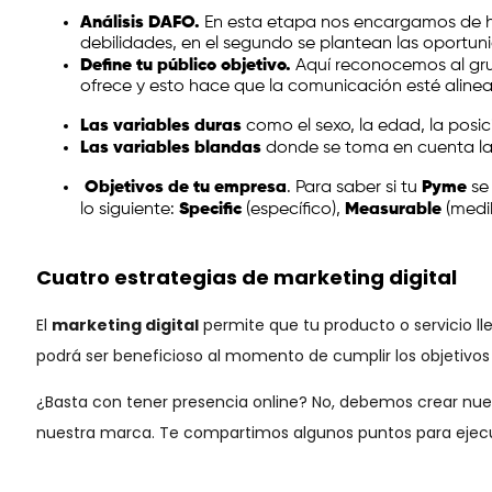
Análisis DAFO.
En esta etapa nos encargamos de hac
debilidades, en el segundo se plantean las oport
Define tu público objetivo.
Aquí reconocemos al gru
ofrece y esto hace que la comunicación esté alinea
Las variables duras
como el sexo, la edad, la posici
Las variables blandas
donde se toma en cuenta la p
Objetivos de tu empresa
. Para saber si tu
Pyme
se 
lo siguiente:
Specific
(específico),
Measurable
(medi
Cuatro estrategias de marketing digital
El
marketing digital
permite que tu producto o servicio l
podrá ser beneficioso al momento de cumplir los objetivo
¿Basta con tener presencia online? No, debemos crear nues
nuestra marca. Te compartimos algunos puntos para ejec