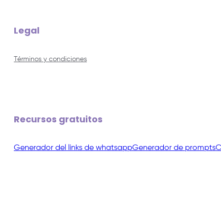
Legal
Términos y condiciones
Recursos gratuitos
Generador del links de whatsapp
Generador de prompts
C