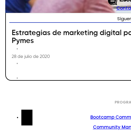
Conta
Sígue
Estrategias de marketing digital p
Pymes
28 de julio de 2020
PROGRA
Bootcamp Commu
Community Ma