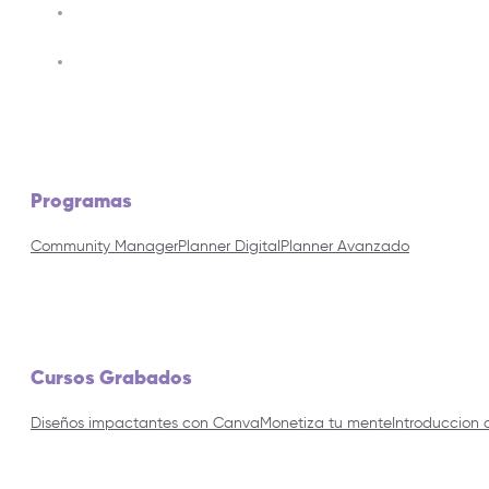
Programas
Community Manager
Planner Digital
Planner Avanzado
Cursos Grabados
Diseños impactantes con Canva
Monetiza tu mente
Introduccion 