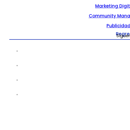
Marketing Digi
Community Mana
Publicidad
Regre
Sígue