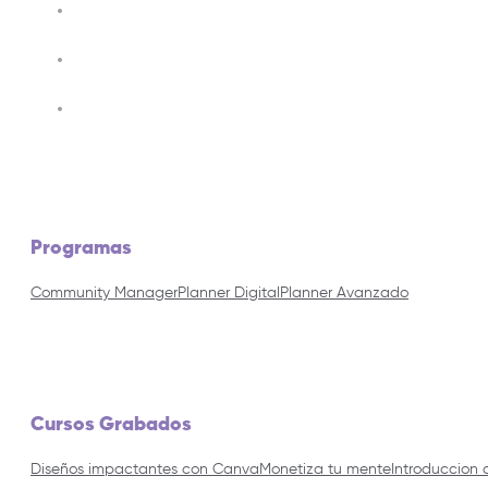
Programas
Community Manager
Planner Digital
Planner Avanzado
Cursos Grabados
Diseños impactantes con Canva
Monetiza tu mente
Introduccion 