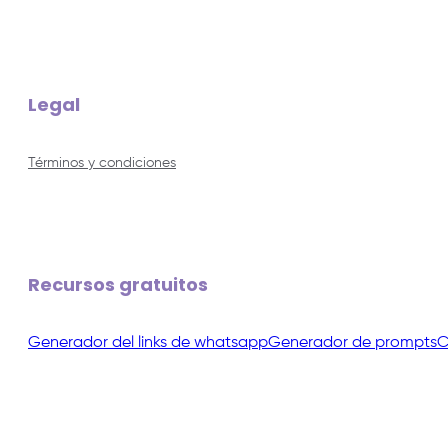
Legal
Términos y condiciones
Recursos gratuitos
Generador del links de whatsapp
Generador de prompts
C