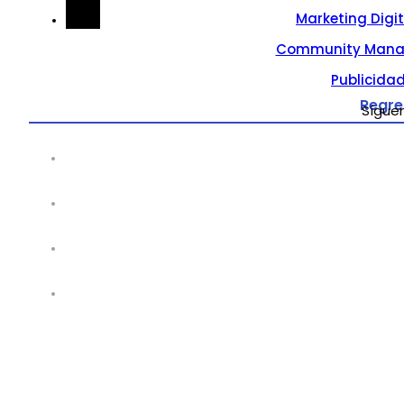
Marketing Digi
Community Mana
Publicidad
Regre
Sígue