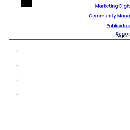
Marketing Digi
Community Mana
Publicidad
Regre
Sígue