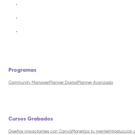
Programas
Community Manager
Planner Digital
Planner Avanzado
Cursos Grabados
Diseños impactantes con Canva
Monetiza tu mente
Introduccion 