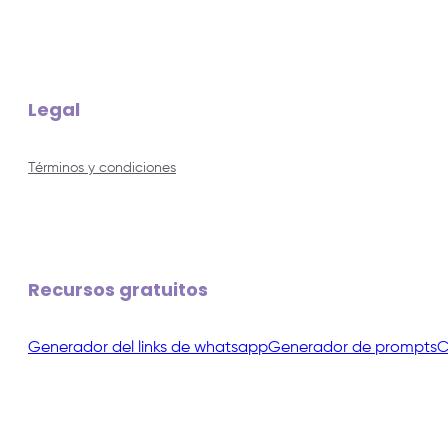
Legal
Términos y condiciones
Recursos gratuitos
Generador del links de whatsapp
Generador de prompts
C