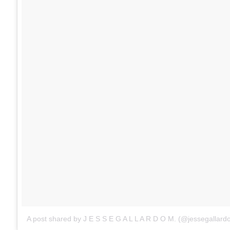
A post shared by J E S S E G A L L A R D O M. (@jessegallard