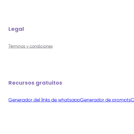
Legal
Términos y condiciones
Recursos gratuitos
Generador del links de whatsapp
Generador de prompts
C