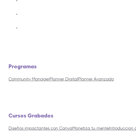
Programas
Community Manager
Planner Digital
Planner Avanzado
Cursos Grabados
Diseños impactantes con Canva
Monetiza tu mente
Introduccion 