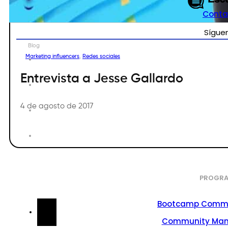
Conta
Sígue
Blog
Marketing influencers
,
Redes sociales
Entrevista a Jesse Gallardo
4 de agosto de 2017
PROGRA
Bootcamp Commu
Community Ma