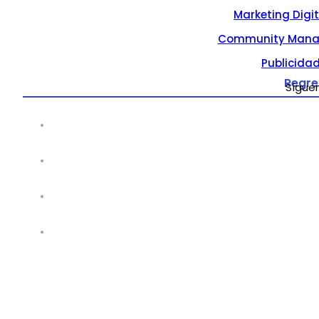
Marketing Digi
Community Mana
Publicidad
Regre
Sígue