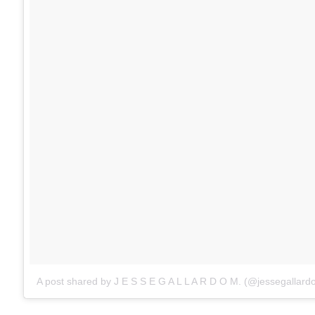
A post shared by J E S S E G A L L A R D O M. (@jessegallard