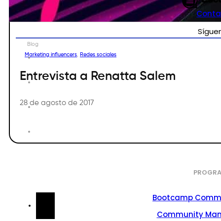
Conta
Sígue
Blog
Marketing influencers
,
Redes sociales
Entrevista a Renatta Salem
28 de agosto de 2017
PROGRA
Bootcamp Commu
Community Ma