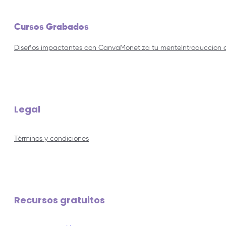
Cursos Grabados
Diseños impactantes con Canva
Monetiza tu mente
Introduccion 
Legal
Términos y condiciones
Recursos gratuitos