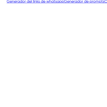
Generador del links de whatsapp
Generador de prompts
C