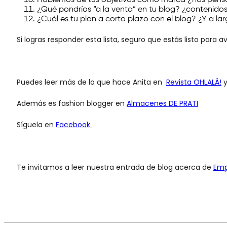
Hablemos de tus objetivos como marca ¿has pensado
¿Qué pondrías “a la venta” en tu blog? ¿contenidos
¿Cuál es tu plan a corto plazo con el blog? ¿Y a la
Si logras responder esta lista, seguro que estás listo par
Puedes leer más de lo que hace Anita en
Revista OHLALÁ!
y
Además es fashion blogger en
Almacenes DE PRATI
Síguela en
Facebook
Te invitamos a leer nuestra entrada de blog acerca de
Emp