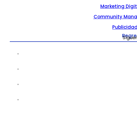
Marketing Digi
Community Mana
Publicidad
Regre
Sígue