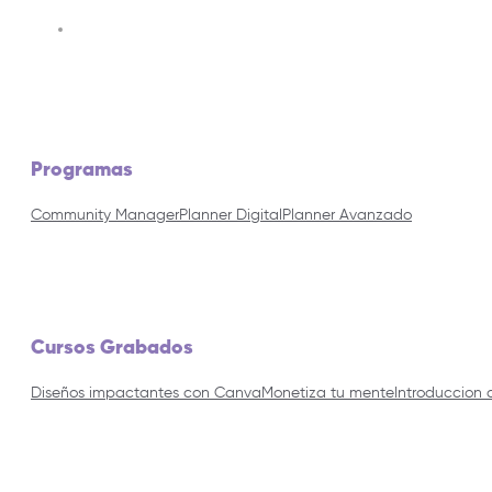
Programas
Community Manager
Planner Digital
Planner Avanzado
Cursos Grabados
Diseños impactantes con Canva
Monetiza tu mente
Introduccion 