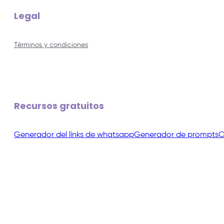
Legal
Términos y condiciones
Recursos gratuitos
Generador del links de whatsapp
Generador de prompts
C