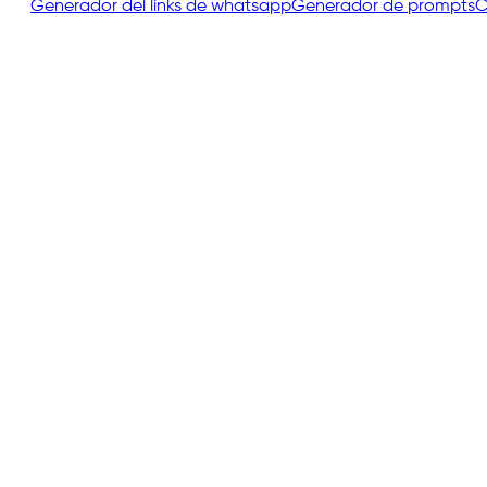
Generador del links de whatsapp
Generador de prompts
C