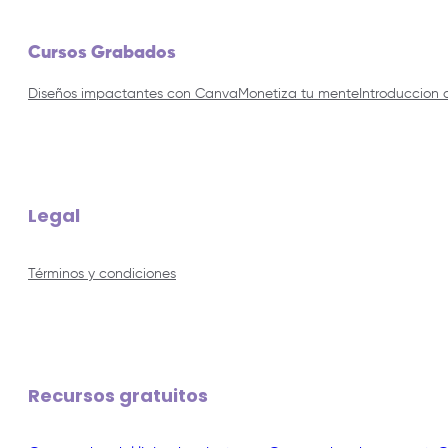
Cursos Grabados
Diseños impactantes con Canva
Monetiza tu mente
Introduccion 
Legal
Términos y condiciones
Recursos gratuitos