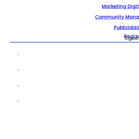
Marketing Digi
Community Mana
Publicidad
Regre
Sígue