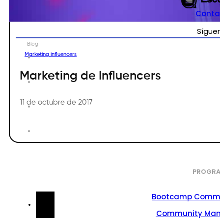
Conta
Sígue
Blog
Marketing influencers
Marketing de Influencers
11 de octubre de 2017
PROGRA
Bootcamp Commu
Community Ma