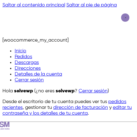
Saltar al contenido principal
Saltar al pie de página
[woocommerce_my_account]
Inicio
Pedidos
Descargas
Direcciones
Detalles de la cuenta
Cerrar sesión
Hola
solvewp
(¿no eres
solvewp
?
Cerrar sesión
)
Desde el escritorio de tu cuenta puedes ver tus
pedidos
recientes
, gestionar tu
dirección de facturación
y
editar tu
contraseña y los detalles de tu cuenta
.