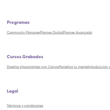
Programas
Community Manager
Planner Digital
Planner Avanzado
Cursos Grabados
Diseños impactantes con Canva
Monetiza tu mente
Introduccion 
Legal
Términos y condiciones