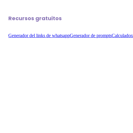
Recursos gratuitos
Generador del links de whatsapp
Generador de prompts
Calculador