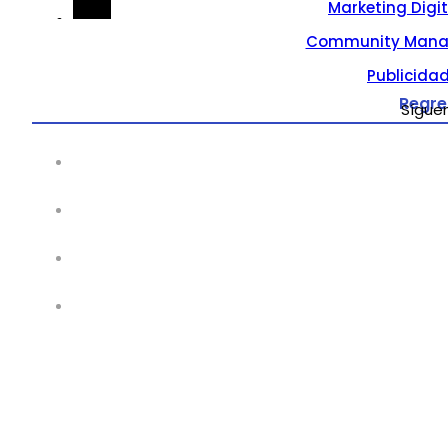
Marketing Digi
Community Mana
Publicidad
Regre
Sígue