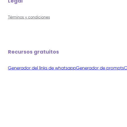
Legal
Términos y condiciones
Recursos gratuitos
Generador del links de whatsapp
Generador de prompts
C