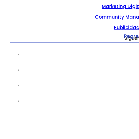
Marketing Digi
Community Mana
Publicidad
Regre
Sígue