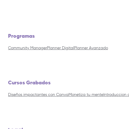
Programas
Community Manager
Planner Digital
Planner Avanzado
Cursos Grabados
Diseños impactantes con Canva
Monetiza tu mente
Introduccion 