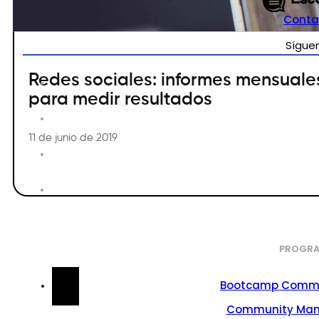
Conta
Sígue
Redes sociales: informes mensuale
para medir resultados
11 de junio de 2019
PROGRA
Bootcamp Commu
Community Ma