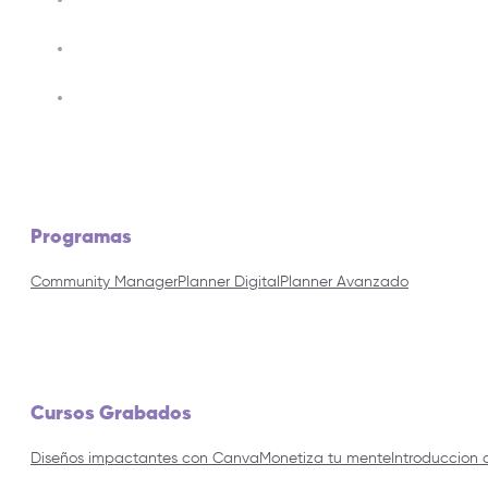
Programas
Community Manager
Planner Digital
Planner Avanzado
Cursos Grabados
Diseños impactantes con Canva
Monetiza tu mente
Introduccion 