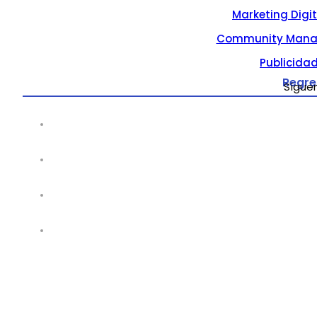
Marketing Digi
Community Mana
Publicidad
Regre
Sígue