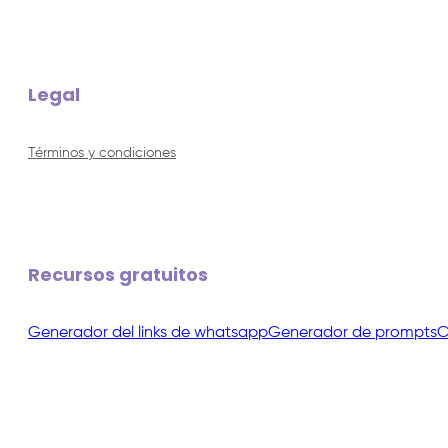
Legal
Términos y condiciones
Recursos gratuitos
Generador del links de whatsapp
Generador de prompts
C