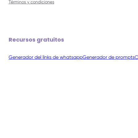
Términos y condiciones
Recursos gratuitos
Generador del links de whatsapp
Generador de prompts
C