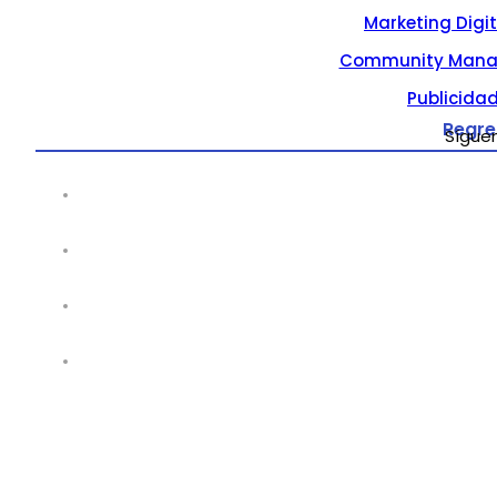
Marketing Digi
Community Mana
Publicidad
Regre
Sígue