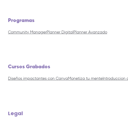
Programas
Community Manager
Planner Digital
Planner Avanzado
Cursos Grabados
Diseños impactantes con Canva
Monetiza tu mente
Introduccion 
Legal