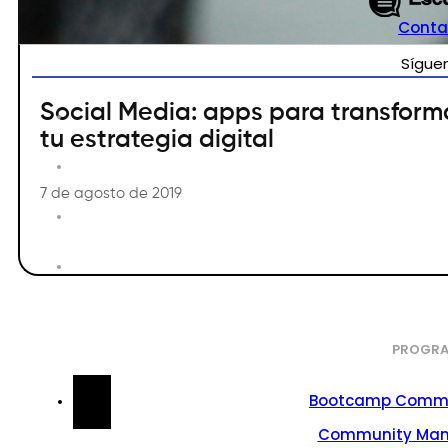
Conta
Sígue
Social Media: apps para transform
tu estrategia digital
7 de agosto de 2019
PROGRA
Bootcamp Commu
Community Ma