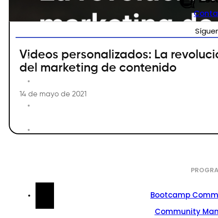
Conta
Sígue
Videos personalizados: La revoluci
del marketing de contenido
14 de mayo de 2021
PROGRA
Bootcamp Commu
Community Ma