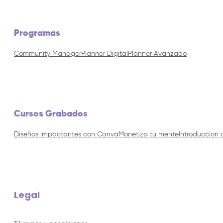
Programas
Community Manager
Planner Digital
Planner Avanzado
Cursos Grabados
Diseños impactantes con Canva
Monetiza tu mente
Introduccion 
Legal