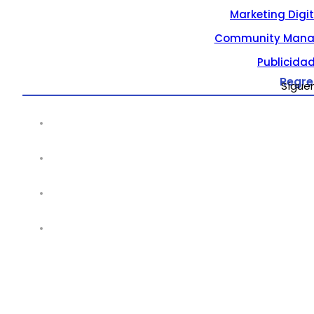
Marketing Digi
Community Mana
Publicidad
Regre
Sígue