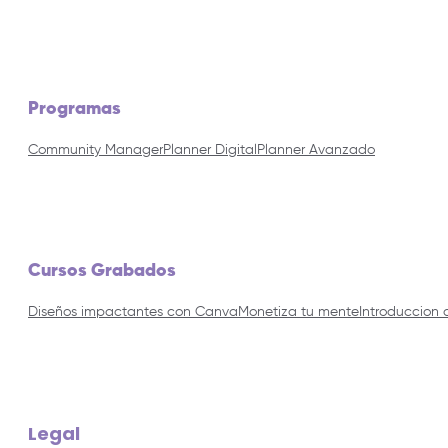
Programas
Community Manager
Planner Digital
Planner Avanzado
Cursos Grabados
Diseños impactantes con Canva
Monetiza tu mente
Introduccion 
Legal