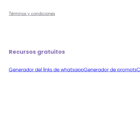
Términos y condiciones
Recursos gratuitos
Generador del links de whatsapp
Generador de prompts
C