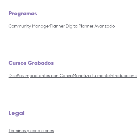
Programas
Community Manager
Planner Digital
Planner Avanzado
Cursos Grabados
Diseños impactantes con Canva
Monetiza tu mente
Introduccion 
Legal
Términos y condiciones