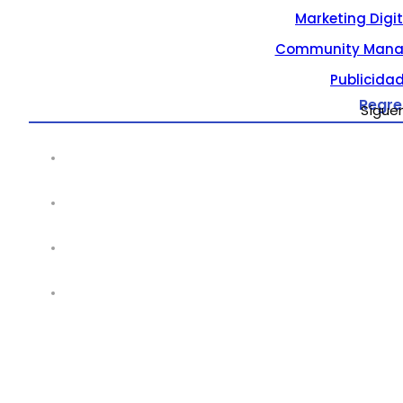
Marketing Digi
Community Mana
Publicidad
Regre
Sígue