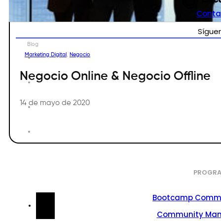
Conta
Sígue
Blog
Marketing Digital
,
Negocio
Negocio Online & Negocio Offline
14 de mayo de 2020
PROGRA
Bootcamp Commu
Community Ma