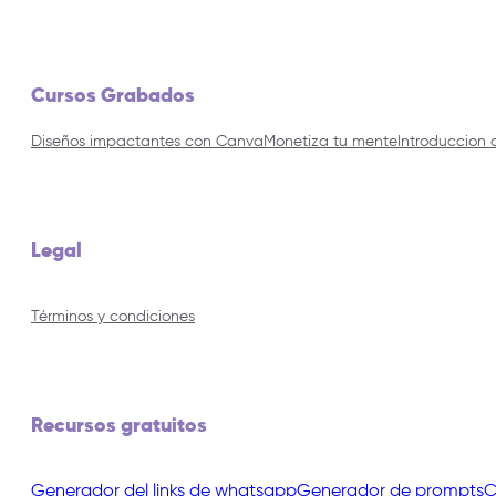
Cursos Grabados
Diseños impactantes con Canva
Monetiza tu mente
Introduccion 
Legal
Términos y condiciones
Recursos gratuitos
Generador del links de whatsapp
Generador de prompts
C