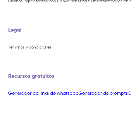
Diseños impactantes con Canva
Monetiza tu mente
Introduccion 
Legal
Términos y condiciones
Recursos gratuitos
Generador del links de whatsapp
Generador de prompts
C